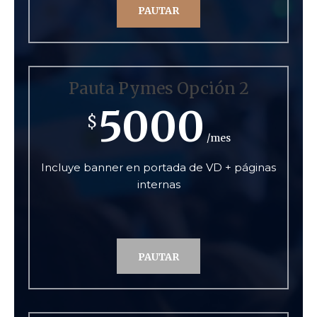
PAUTAR
Pauta Pymes Opción 2
5000
$
/mes
Incluye banner en portada de VD + páginas
internas
PAUTAR