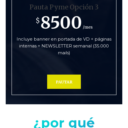
Pauta Pyme Opción 3
8500
$
/mes
Incluye banner en portada de VD + páginas
internas + NEWSLETTER semanal (35.000
mails)
PAUTAR
¿por qué