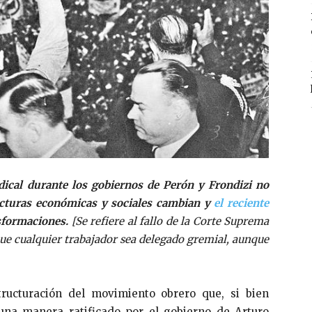
ical durante los gobiernos de Perón y Frondizi no
ucturas económicas y sociales cambian y
el reciente
nsformaciones.
[Se refiere al fallo de la Corte Suprema
que
cualquier trabajador sea delegado gremial, aunque
tructuración del movimiento obrero que, si bien
una manera ratificado por el gobierno de Arturo