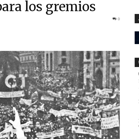
para los gremios
0