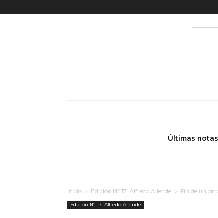
Últimas notas
Inicio
Edición Nº 17: Alfredo Allende
Fin de un cic
Edición Nº 17: Alfredo Allende