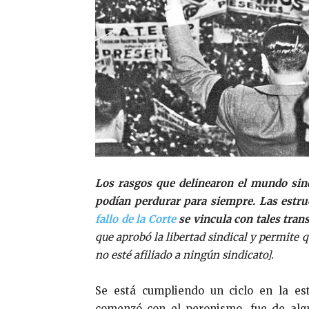
Los rasgos que delinearon el mundo sind
podían perdurar para siempre. Las estr
fallo de la Corte
se vincula con tales tra
que aprobó la libertad sindical y permite 
no esté afiliado a ningún sindicato].
Se está cumpliendo un ciclo en la es
comenzó con el peronismo, fue de alg