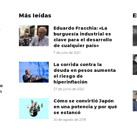
Más leídas
E
,
Eduardo Fracchia: «La
burguesía industrial es
clave para el desarrollo
de cualquier país»
7 de julio de 2021
La corrida contra la
deuda en pesos aumenta
el riesgo de
hiperinflación
to
27 de junio de 2022
n
Cómo se convirtió Japón
en una potencia y por qué
se estancó
20 de agosto de 2019