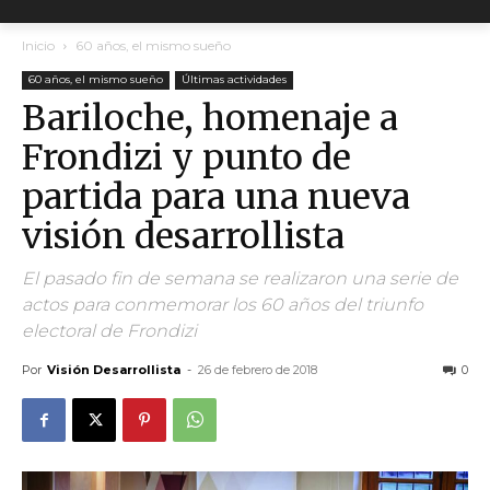
Inicio
60 años, el mismo sueño
60 años, el mismo sueño
Últimas actividades
Bariloche, homenaje a
Frondizi y punto de
partida para una nueva
visión desarrollista
El pasado fin de semana se realizaron una serie de
actos para conmemorar los 60 años del triunfo
electoral de Frondizi
Por
Visión Desarrollista
-
26 de febrero de 2018
0