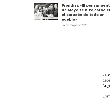
Frondizi: «El pensamien
de Mayo se hizo carne e
el corazón de todo un
pueblo»
24 de mayo de 2020
VD
VD e
deba
Arge
Con