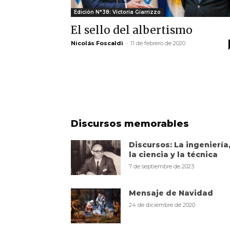
Edición N°38: Victoria Giarrizzo
El sello del albertismo
Nicolás Foscaldi
-
11 de febrero de 2020
Discursos memorables
Discursos: La ingeniería
la ciencia y la técnica
7 de septiembre de 2023
Mensaje de Navidad
24 de diciembre de 2020