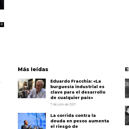
0
Más leídas
E
,
Eduardo Fracchia: «La
burguesía industrial es
clave para el desarrollo
de cualquier país»
7 de julio de 2021
La corrida contra la
deuda en pesos aumenta
el riesgo de