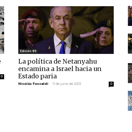
Edición 89
e
La política de Netanyahu
encamina a Israel hacia un
Estado paria
0
Nicolás Foscaldi
-
11 de junio de 2025
0