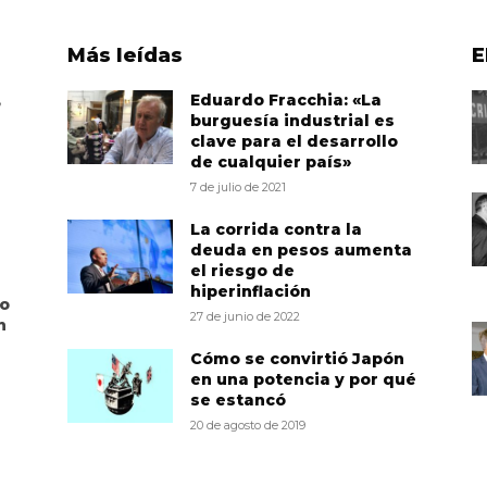
Más leídas
E
,
Eduardo Fracchia: «La
burguesía industrial es
clave para el desarrollo
de cualquier país»
7 de julio de 2021
La corrida contra la
deuda en pesos aumenta
el riesgo de
hiperinflación
to
27 de junio de 2022
n
Cómo se convirtió Japón
en una potencia y por qué
se estancó
20 de agosto de 2019