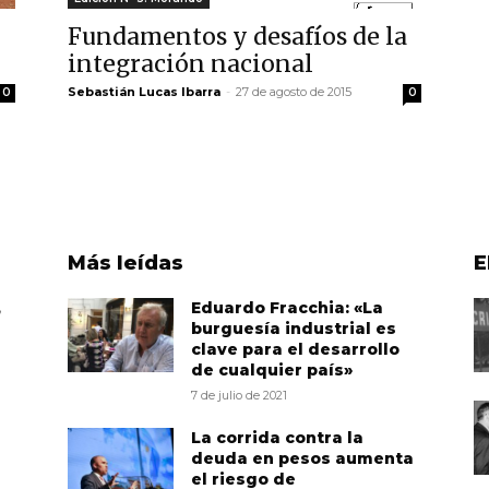
Fundamentos y desafíos de la
integración nacional
Sebastián Lucas Ibarra
-
27 de agosto de 2015
0
0
Más leídas
E
,
Eduardo Fracchia: «La
burguesía industrial es
clave para el desarrollo
de cualquier país»
7 de julio de 2021
La corrida contra la
deuda en pesos aumenta
el riesgo de