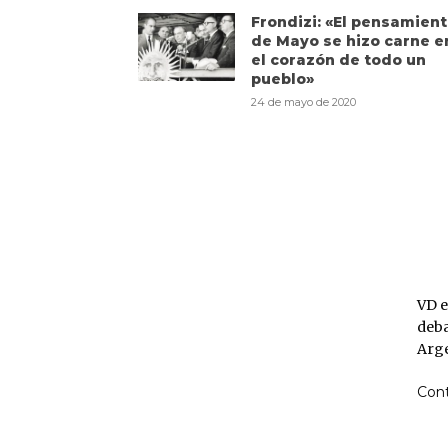
Frondizi: «El pensamien
de Mayo se hizo carne e
el corazón de todo un
pueblo»
24 de mayo de 2020
VD
VD e
deba
Arge
Con