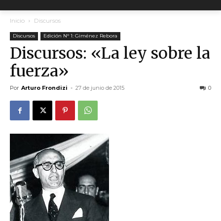
Inicio
Discursos
Discursos
Edición N° 1: Giménez Rebora
Discursos: «La ley sobre la
fuerza»
Por
Arturo Frondizi
-
27 de junio de 2015
0