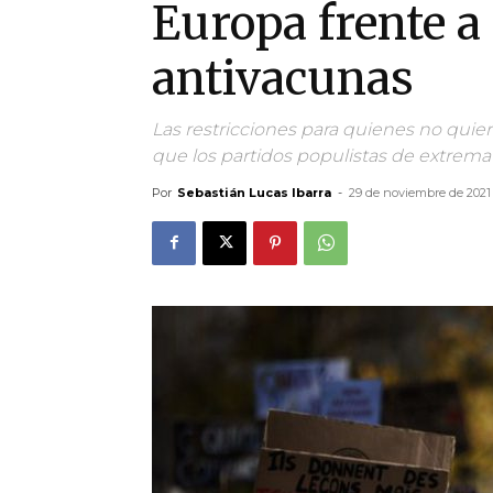
Europa frente a 
antivacunas
Las restricciones para quienes no qui
que los partidos populistas de extrem
Por
Sebastián Lucas Ibarra
-
29 de noviembre de 2021