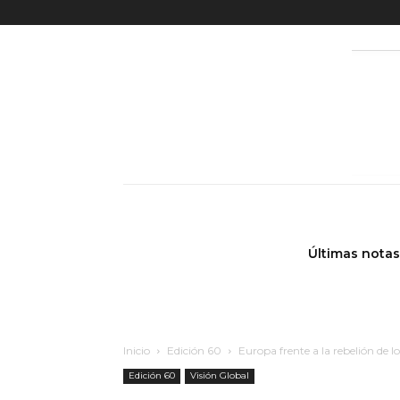
Últimas notas
Inicio
Edición 60
Europa frente a la rebelión de l
Edición 60
Visión Global