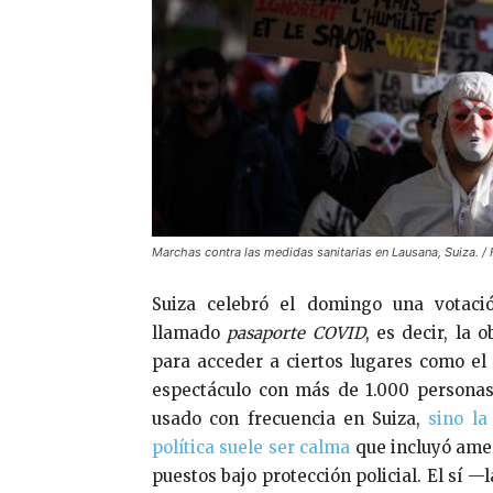
Marchas contra las medidas sanitarias en Lausana, Suiza. /
Suiza celebró el domingo una votaci
llamado
pasaporte COVID
, es decir, la
para acceder a ciertos lugares como el i
espectáculo con más de 1.000 personas
usado con frecuencia en Suiza,
sino l
política suele ser calma
que incluyó amen
puestos bajo protección policial. El sí