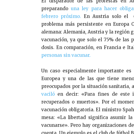
El disparador de las protestas en A
preparando
una ley para hacer obliga
febrero próximo.
En Austria solo el 6
problema más persistente en Europa Oc
alemana: Alemania, Austria y la región 
vacunación, ya que solo el 75% de las 
dosis. En comparación, en Francia e It
personas sin vacunar.
Un caso especialmente importante es 
Europea y una de las que tiene menor
preocupados por la situación sanitaria, 
vaciló
en decir: «Para fines de este 
recuperados o muertos». Por el moment
vacunación obligatoria. El ministro Spah
mesa: «La libertad significa asumir la
vacunarse». Pero hay organizaciones d
cuenta. Un ejemplo es el club de fútbol 