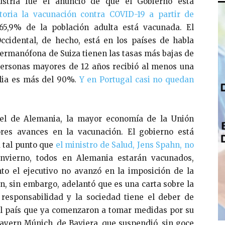
ustria fue el anuncio de que el Gobierno está
toria la vacunación contra COVID-19 a partir de
5,9% de la población adulta está vacunada. El
cidental, de hecho, está en los países de habla
germanófona de Suiza tienen las tasas más bajas de
personas mayores de 12 años recibió al menos una
alia es más del 90%.
Y en Portugal casi no quedan
el de Alemania, la mayor economía de la Unión
es avances en la vacunación. El gobierno está
a tal punto que
el ministro de Salud, Jens Spahn, no
invierno, todos en Alemania estarán vacunados,
o el ejecutivo no avanzó en la imposición de la
n, sin embargo, adelantó que es una carta sobre la
 responsabilidad y la sociedad tiene el deber de
el país que ya comenzaron a tomar medidas por su
Bayern Múnich, de Baviera, que suspendió, sin goce