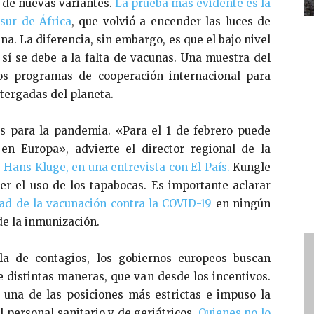
 de nuevas variantes.
La prueba más evidente es la
sur de África
, que volvió a encender las luces de
na. La diferencia, sin embargo, es que el bajo nivel
sí se debe a la falta de vacunas. Una muestra del
los programas de cooperación internacional para
tergadas del planeta.
s para la pandemia. «Para el 1 de febrero puede
 en Europa», advierte el
director regional de la
,
Hans Kluge, en una entrevista con El País.
Kungle
r el uso de los tapabocas.
Es importante aclarar
dad de la vacunación contra la COVID-19
en ningún
de la inmunización.
a de contagios, los gobiernos europeos buscan
 distintas maneras, que van desde los incentivos.
ó una de las posiciones más estrictas e impuso la
 personal sanitario y de geriátricos.
Quienes no lo