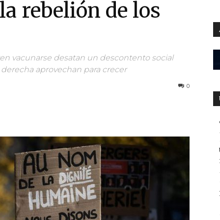
la rebelión de los
eren vacunarse desatan un descontento social
a derecha aprovechan para crecer
0