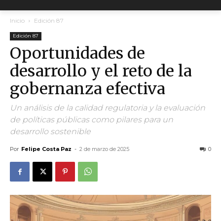
Inicio
Edición 87
Edición 87
Oportunidades de
desarrollo y el reto de la
gobernanza efectiva
Un análisis de la calidad regulatoria y la evaluación
de políticas públicas como pilares para un
desarrollo sostenible
Por
Felipe Costa Paz
-
2 de marzo de 2025
0