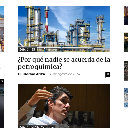
Edición 85
¿Por qué nadie se acuerda de la
a
petroquímica?
Guillermo Ariza
-
30 de agosto de 2024
0
0
Edición Nº29: Carrique