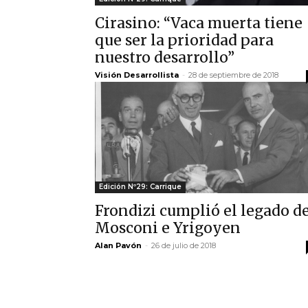
Cirasino: “Vaca muerta tiene
que ser la prioridad para
nuestro desarrollo”
Visión Desarrollista
-
28 de septiembre de 2018
Edición Nº29: Carrique
Frondizi cumplió el legado d
Mosconi e Yrigoyen
Alan Pavón
-
26 de julio de 2018