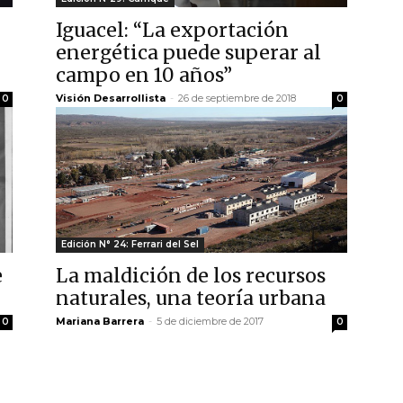
Iguacel: “La exportación
energética puede superar al
campo en 10 años”
Visión Desarrollista
-
26 de septiembre de 2018
0
0
Edición N° 24: Ferrari del Sel
e
La maldición de los recursos
naturales, una teoría urbana
Mariana Barrera
-
5 de diciembre de 2017
0
0