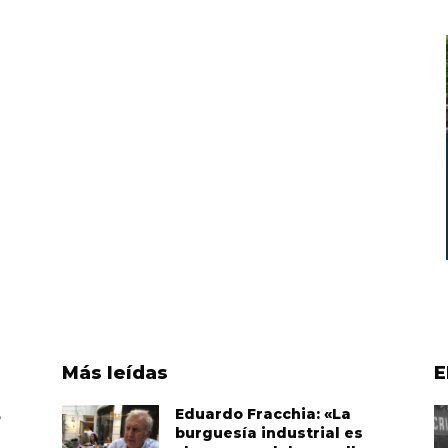
Más leídas
E
,
Eduardo Fracchia: «La
burguesía industrial es