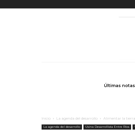
Últimas notas
Inicio
La agenda del desarrollo
Alimentar la tierra
La agenda del desarrollo
Usina Desarrollista Entre Ríos