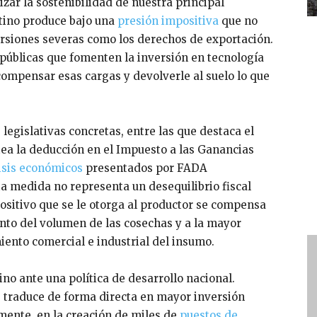
izar la sostenibilidad de nuestra principal
tino produce bajo una
presión impositiva
que no
orsiones severas como los derechos de exportación.
 públicas que fomenten la inversión en tecnología
ompensar esas cargas y devolverle al suelo lo que
egislativas concretas, entre las que destaca el
tea la deducción en el Impuesto a las Ganancias
isis económicos
presentados por FADA
a medida no representa un desequilibrio fiscal
positivo que se le otorga al productor se compensa
to del volumen de las cosechas y a la mayor
ento comercial e industrial del insumo.
ino ante una política de desarrollo nacional.
se traduce de forma directa en mayor inversión
mente, en la creación de miles de
puestos de