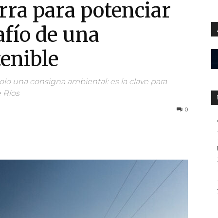
erra para potenciar
safío de una
enible
solo una consigna ambiental: es la clave para
e Ríos
0