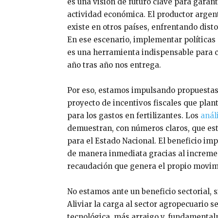
es una visión de futuro clave para garant
actividad económica. El productor argen
existe en otros países, enfrentando dist
En ese escenario, implementar políticas
es una herramienta indispensable para c
año tras año nos entrega.
Por eso, estamos impulsando propuestas l
proyecto de incentivos fiscales que plan
para los gastos en fertilizantes. Los
anál
demuestran, con números claros, que est
para el Estado Nacional. El beneficio im
de manera inmediata gracias al incremen
recaudación que genera el propio movimi
No estamos ante un beneficio sectorial, s
Aliviar la carga al sector agropecuario 
tecnológica, más arraigo y, fundamental