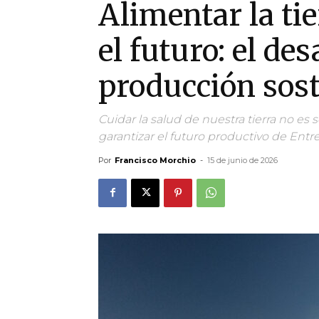
Alimentar la ti
el futuro: el de
producción sost
Cuidar la salud de nuestra tierra no es 
garantizar el futuro productivo de Entr
Por
Francisco Morchio
-
15 de junio de 2026