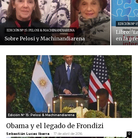
EDICIÓN Nº 
EDICIÓN Nº 15: PELOSI & MACHINANDIARENA
Libro: ‘
Sobre Pelosi y Machinandiarena
en la pr
Edición Nº 15: Pelosi & Machinandiarena
Obama y el legado de Frondizi
Sebastián Lucas Ibarra
-
17 de abril de 2016
0