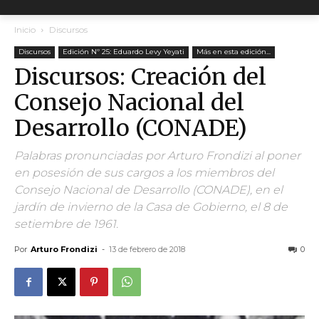
Inicio
Discursos
Discursos
Edición Nº 25: Eduardo Levy Yeyati
Más en esta edición...
Discursos: Creación del
Consejo Nacional del
Desarrollo (CONADE)
Palabras pronunciadas por Arturo Frondizi al poner
en posesión de sus cargos a los miembros del
Consejo Nacional de Desarrollo (CONADE), en el
jardín de invierno de la Casa de Gobierno, el 8 de
setiembre de 1961.
Por
Arturo Frondizi
-
13 de febrero de 2018
0