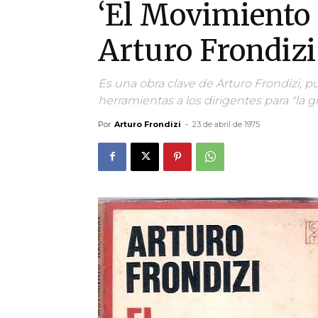
‘El Movimiento 
Arturo Frondizi
Es una obra clave de Arturo Frondizi,
herramientas a los dirigentes para "la 
Por
Arturo Frondizi
-
23 de abril de 1975