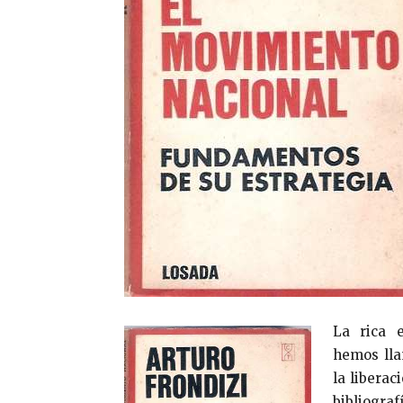
La rica 
hemos lla
la liberac
bibliograf