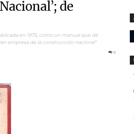
Nacional’; de
 publicada en 1975, como un manual que dé
gran empresa de la construcción nacional"
0