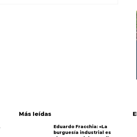
Más leídas
E
,
Eduardo Fracchia: «La
burguesía industrial es