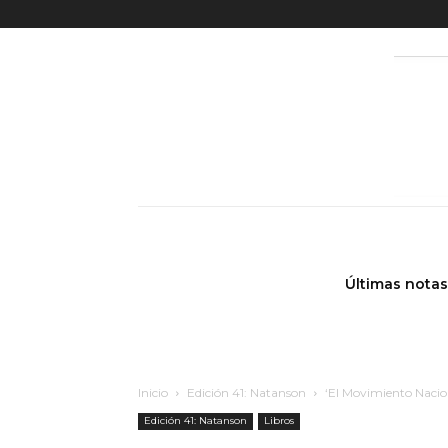
Últimas notas
Inicio
Edición 41: Natanson
‘El Movimiento Nacion
Edición 41: Natanson
Libros