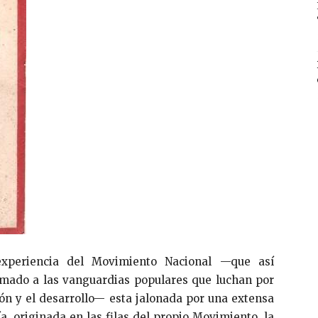
experiencia del Movimiento Nacional —que así
mado a las vanguardias populares que luchan por
ión y el desarrollo— esta jalonada por una extensa
ía, originada en las filas del propio Movimiento, la