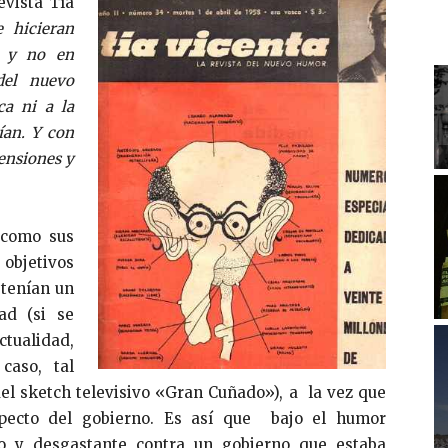
revista Tía
 hicieran
, y no en
del nuevo
ca ni a la
ían. Y con
tensiones y
 como sus
 objetivos
 tenían un
ad (si se
ctualidad,
caso, tal
del sketch televisivo «Gran Cuñado»), a la vez que
especto del gobierno. Es así que bajo el humor
ivo y desgastante contra un gobierno que estaba