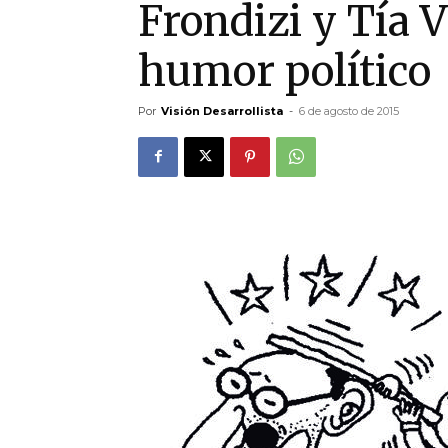
Frondizi y Tía V
humor político
Por
Visión Desarrollista
-
6 de agosto de 2015