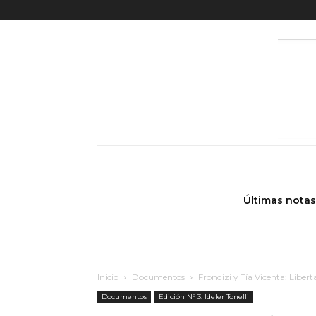
Últimas notas
Inicio
Documentos
Frondizi y Tía Vicenta: Liber
Documentos
Edición N° 3: Ideler Tonelli