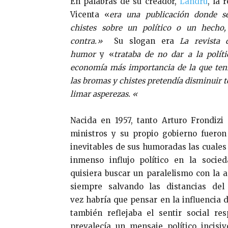
En palabras de su creador,
Landrú
, la 
Vicenta «
era una publicación donde se
chistes sobre un político o un hecho
contra.»
Su slogan era
La revista 
humor
y «
trataba de no dar a la políti
economía más importancia de la que ten
las bromas y chistes pretendía disminuir 
limar asperezas. «
Nacida en 1957, tanto Arturo Frondizi
ministros y su propio gobierno fueron
inevitables de sus humoradas las cuales
inmenso influjo político en la socied
quisiera buscar un paralelismo con la a
siempre salvando las distancias del 
vez habría que pensar en la influencia 
también reflejaba el sentir social r
prevalecía un mensaje político incis