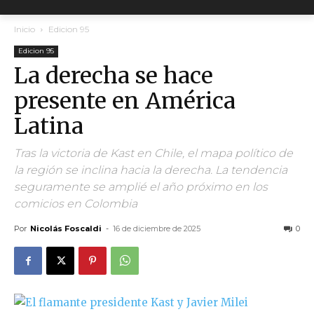
Inicio
Edicion 95
Edicion 95
La derecha se hace
presente en América
Latina
Tras la victoria de Kast en Chile, el mapa político de
la región se inclina hacia la derecha. La tendencia
seguramente se amplié el año próximo en los
comicios en Colombia
Por
Nicolás Foscaldi
-
16 de diciembre de 2025
0