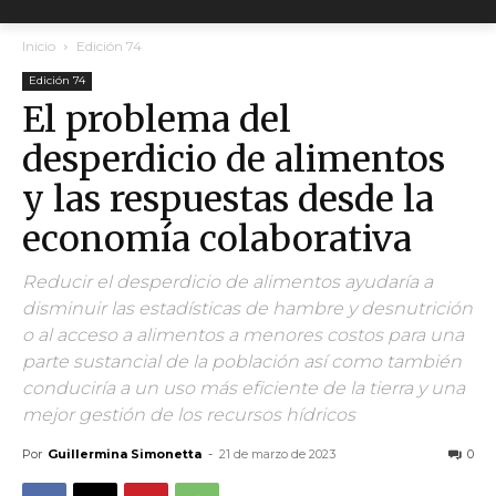
Inicio
Edición 74
Edición 74
El problema del
desperdicio de alimentos
y las respuestas desde la
economía colaborativa
Reducir el desperdicio de alimentos ayudaría a
disminuir las estadísticas de hambre y desnutrición
o al acceso a alimentos a menores costos para una
parte sustancial de la población así como también
conduciría a un uso más eficiente de la tierra y una
mejor gestión de los recursos hídricos
Por
Guillermina Simonetta
-
21 de marzo de 2023
0