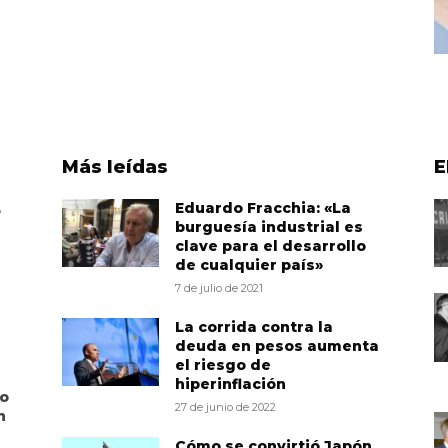
Más leídas
E
,
Eduardo Fracchia: «La
burguesía industrial es
clave para el desarrollo
de cualquier país»
7 de julio de 2021
La corrida contra la
deuda en pesos aumenta
el riesgo de
hiperinflación
to
27 de junio de 2022
n
Cómo se convirtió Japón