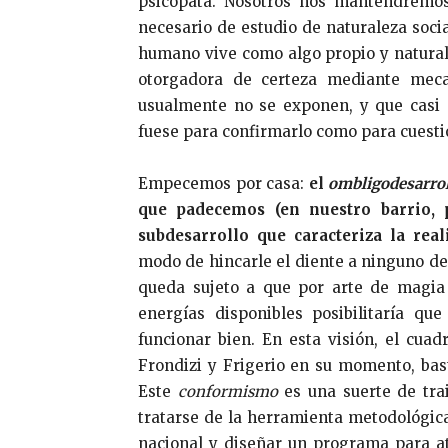
psicópata. Nosotros nos mantendremos
necesario de estudio de naturaleza soc
humano vive como algo propio y natural,
otorgadora de certeza mediante meca
usualmente no se exponen, y que casi 
fuese para confirmarlo como para cuesti
Empecemos por casa:
el
ombligodesarro
que padecemos (en nuestro barrio, p
subdesarrollo que caracteriza la real
modo de hincarle el diente a ninguno d
queda sujeto a que por arte de magia
energías disponibles posibilitaría q
funcionar bien. En esta visión, el cuad
Frondizi y Frigerio en su momento, bas
Este
conformismo
es una suerte de tra
tratarse de la herramienta metodológic
nacional y diseñar un programa para at