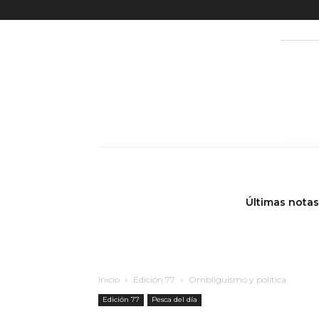
Últimas notas
Inicio
Edición 77
Ombliguismo y política
Edición 77
Pesca del día