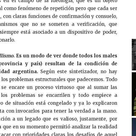
 en el campo de la ideología, que es un objeto
ial como fenómeno de repetición pero que cada ser
 con claras funciones de confirmación y consuelo,
nismos que no se someten a verificación, que
siempre está asociado a un dispositivo de poder,
onarlo.
llismo
. Es un modo de ver donde todos los males
rovincia y país) resultan de la condición de
idad argentina.
Según este sintetizador, no hay
e los problemas estructurales que padecemos. Todo
 se encare un proceso virtuoso que al sumar las
ue los problemas se encarrilen y todo empiece a
ro de situación está congelado y ya lo explicaron
ta con invocarlos para tener la verdad a la mano.
ición a un legado que es valioso, justamente, por
a que en su momento permitió analizar la realidad
acar con prioridades claras los desafíos de aquel