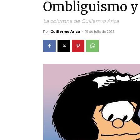
Ombliguismo y 
La columna de Guillermo Ariza
Por
Guillermo Ariza
-
19 de julio de 2023