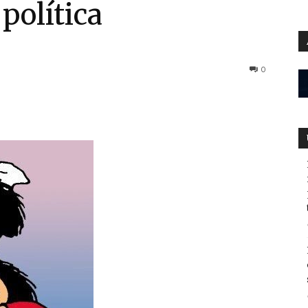
política
0