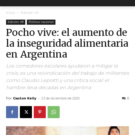
Inicio
Edición 49
Edición 49
Política nacional
Pocho vive: el aumento de
la inseguridad alimentaria
en Argentina
Los comedores escolares ayudaron a mitigar la
crisis; es una reivindicación del trabajo de militantes
como Claudio Lepratti y una crítica social: el
hambre lleva décadas en Argentina
Por
Gaston Kelly
-
23 de diciembre de 2020
0