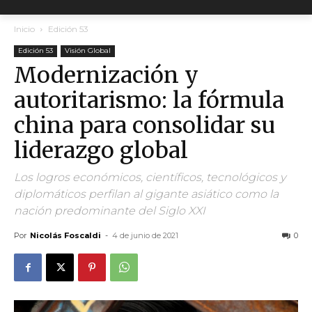
Inicio
Edición 53
Edición 53
Visión Global
Modernización y
autoritarismo: la fórmula
china para consolidar su
liderazgo global
Los logros económicos, científicos, tecnológicos y
diplomáticos perfilan al gigante asiático como la
nación predominante del Siglo XXI
Por
Nicolás Foscaldi
-
4 de junio de 2021
0