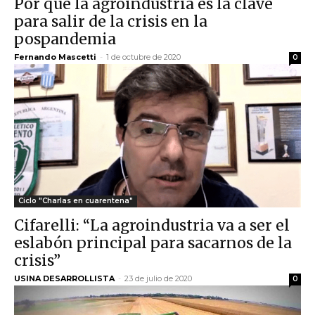
Por qué la agroindustria es la clave
para salir de la crisis en la
pospandemia
Fernando Mascetti
-
1 de octubre de 2020
0
Ciclo "Charlas en cuarentena"
Cifarelli: “La agroindustria va a ser el
eslabón principal para sacarnos de la
crisis”
USINA DESARROLLISTA
-
23 de julio de 2020
0