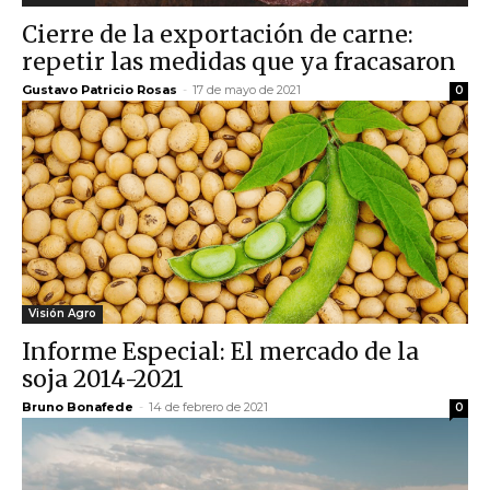
Cierre de la exportación de carne:
repetir las medidas que ya fracasaron
Gustavo Patricio Rosas
-
17 de mayo de 2021
0
Visión Agro
Informe Especial: El mercado de la
soja 2014-2021
Bruno Bonafede
-
14 de febrero de 2021
0