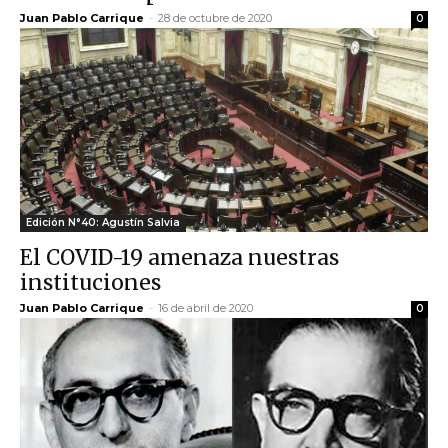
Juan Pablo Carrique
-
28 de octubre de 2020
0
Edición N°40: Agustín Salvia
El COVID-19 amenaza nuestras
instituciones
Juan Pablo Carrique
-
16 de abril de 2020
0