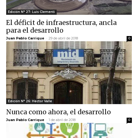
Edición N° 27: Luis Clementi
El déficit de infraestructura, ancla
para el desarrollo
Juan Pablo Carrique
-
29 de abril de 2018
0
Edición N° 26: Hector Valle
Nunca como ahora, el desarrollo
Juan Pablo Carrique
-
1 de abril de 2018
0