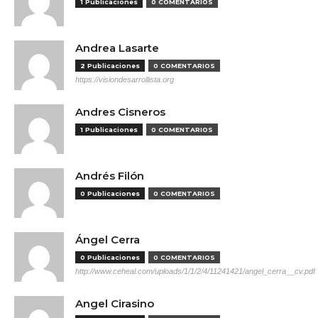
1 Publicaciones
0 COMENTARIOS
Andrea Lasarte
2 Publicaciones
0 COMENTARIOS
https://visiondesarrollista.org
Andres Cisneros
1 Publicaciones
0 COMENTARIOS
Andrés Filón
0 Publicaciones
0 COMENTARIOS
Ángel Cerra
0 Publicaciones
0 COMENTARIOS
http://www.ceheal.com/uploads/1/1/2/4/11241421/angel_cerra__cv.pdf
Angel Cirasino