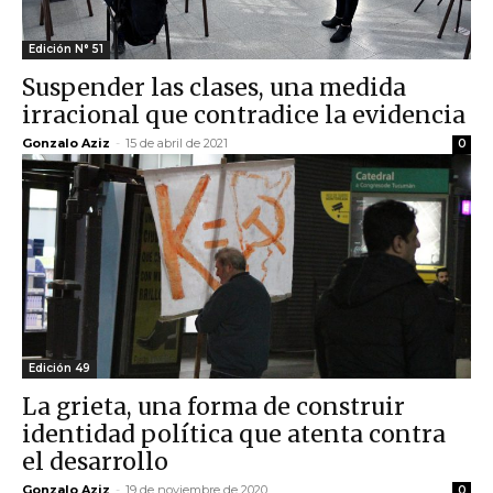
Edición N° 51
Suspender las clases, una medida
irracional que contradice la evidencia
Gonzalo Aziz
-
15 de abril de 2021
0
Edición 49
La grieta, una forma de construir
identidad política que atenta contra
el desarrollo
Gonzalo Aziz
-
19 de noviembre de 2020
0