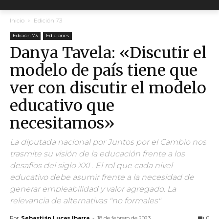
Inicio
Edición 73
Edición 73
Ediciones
Danya Tavela: «Discutir el
modelo de país tiene que
ver con discutir el modelo
educativo que
necesitamos»
La diputada nacional por Juntos por el Cambio nos
trasmite su visión de la educación frente a los
desafíos del siglo XXI . El rol que cada nivel
educativo debe asumir frente a la necesidad de
generar empleabilidad y valor agregado. La
relevancia de alternativas "no formales"
Por
Sebastián Lucas Ibarra
-
18 de febrero de 2023
0