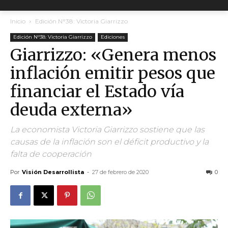
Inicio
Edición N°38: Victoria Giarrizzo
Edición N°38: Victoria Giarrizzo
Ediciones
Giarrizzo: «Genera menos
inflación emitir pesos que
financiar el Estado vía
deuda externa»
La economista Victoria Giarrizzo sostiene que las
causas de la inflación son el déficit productivo y la
falta de cooperación
Por
Visión Desarrollista
-
27 de febrero de 2020
0