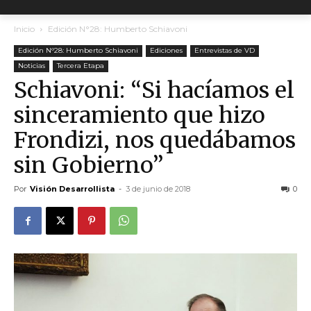
Inicio
Edición N°28: Humberto Schiavoni
Edición N°28: Humberto Schiavoni
Ediciones
Entrevistas de VD
Noticias
Tercera Etapa
Schiavoni: “Si hacíamos el
sinceramiento que hizo
Frondizi, nos quedábamos
sin Gobierno”
Por
Visión Desarrollista
-
3 de junio de 2018
0