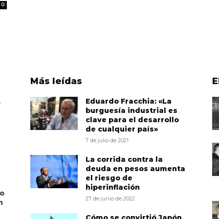
0
Más leídas
E
,
Eduardo Fracchia: «La
burguesía industrial es
clave para el desarrollo
de cualquier país»
7 de julio de 2021
La corrida contra la
deuda en pesos aumenta
el riesgo de
hiperinflación
to
27 de junio de 2022
n
Cómo se convirtió Japón