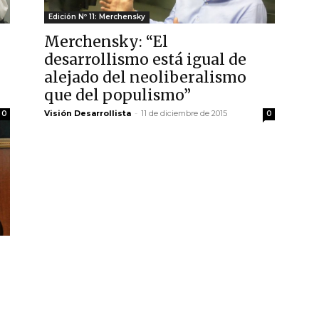
Edición Nº 11: Merchensky
Merchensky: “El
r
desarrollismo está igual de
alejado del neoliberalismo
que del populismo”
Visión Desarrollista
-
11 de diciembre de 2015
0
0