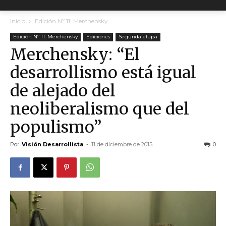
Inicio
Edición Nº 11: Merchensky
Edición Nº 11: Merchensky
Ediciones
Segunda etapa
Merchensky: “El
desarrollismo está igual
de alejado del
neoliberalismo que del
populismo”
Por
Visión Desarrollista
-
11 de diciembre de 2015
0