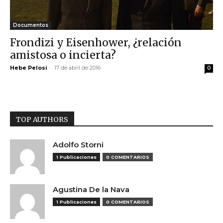
Documentos
Frondizi y Eisenhower, ¿relación
amistosa o incierta?
Hebe Pelosi
-
17 de abril de 2016
0
TOP AUTHORS
Adolfo Storni
1 Publicaciones
0 COMENTARIOS
Agustina De la Nava
1 Publicaciones
0 COMENTARIOS