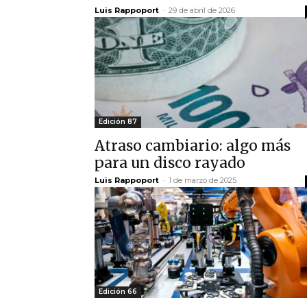
Luis Rappoport
-
29 de abril de 2026
Edición 87
Atraso cambiario: algo más
para un disco rayado
Luis Rappoport
-
1 de marzo de 2025
Edición 66