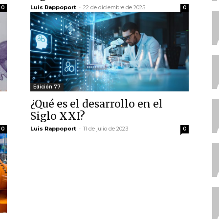
Luis Rappoport
-
22 de diciembre de 2025
0
0
Edición 77
¿Qué es el desarrollo en el
Siglo XXI?
Luis Rappoport
-
11 de julio de 2023
0
0