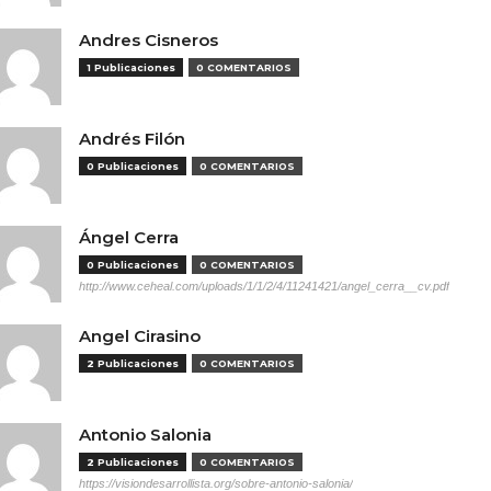
Andres Cisneros
1 Publicaciones
0 COMENTARIOS
Andrés Filón
0 Publicaciones
0 COMENTARIOS
Ángel Cerra
0 Publicaciones
0 COMENTARIOS
http://www.ceheal.com/uploads/1/1/2/4/11241421/angel_cerra__cv.pdf
Angel Cirasino
2 Publicaciones
0 COMENTARIOS
Antonio Salonia
2 Publicaciones
0 COMENTARIOS
https://visiondesarrollista.org/sobre-antonio-salonia/