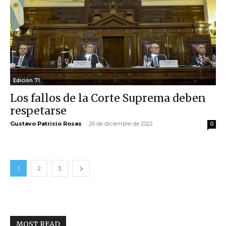
Edición 71
Los fallos de la Corte Suprema deben
respetarse
Gustavo Patricio Rosas
-
26 de diciembre de 2022
0
1
2
3
MOST READ