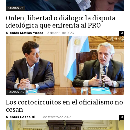
Edición 75
Orden, libertad o diálogo: la disputa
ideológica que enfrenta al PRO
Nicolás Matías Yocca
-
3 de abril de 2023
0
Edición 73
Los cortocircuitos en el oficialismo no
cesan
Nicolás Foscaldi
-
15 de febrero de 2023
0