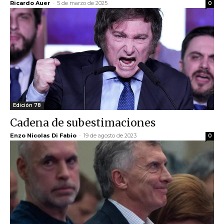
Ricardo Auer
-
5 de marzo de 2025
0
Edición 78
Cadena de subestimaciones
Enzo Nicolas Di Fabio
-
19 de agosto de 2023
0