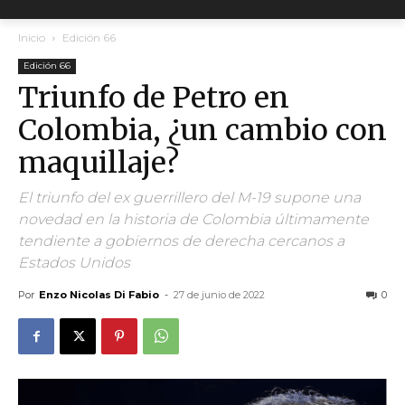
Inicio
Edición 66
Edición 66
Triunfo de Petro en
Colombia, ¿un cambio con
maquillaje?
El triunfo del ex guerrillero del M-19 supone una
novedad en la historia de Colombia últimamente
tendiente a gobiernos de derecha cercanos a
Estados Unidos
Por
Enzo Nicolas Di Fabio
-
27 de junio de 2022
0