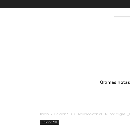
Últimas notas
Inicio
Edición 90
Acuerdo con el ENI por el gas. 
Edición 90