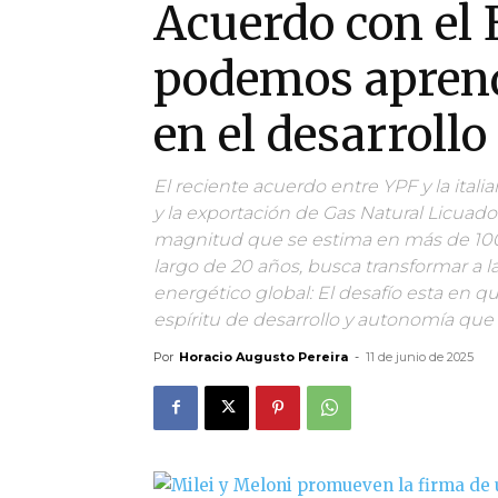
Acuerdo con el 
podemos aprend
en el desarrollo
El reciente acuerdo entre YPF y la itali
y la exportación de Gas Natural Licuad
magnitud que se estima en más de 100.
largo de 20 años, busca transformar a 
energético global: El desafío esta en qu
espíritu de desarrollo y autonomía que
Por
Horacio Augusto Pereira
-
11 de junio de 2025