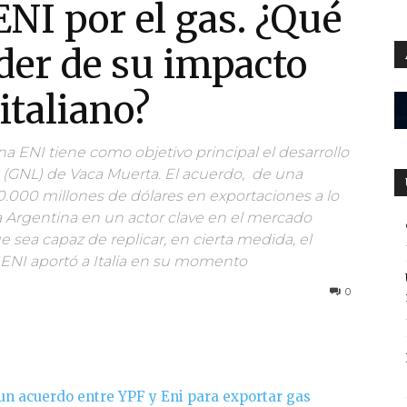
ENI por el gas. ¿Qué
er de su impacto
 italiano?
ana ENI tiene como objetivo principal el desarrollo
o (GNL) de Vaca Muerta. El acuerdo, de una
000 millones de dólares en exportaciones a lo
la Argentina en un actor clave en el mercado
e sea capaz de replicar, en cierta medida, el
 ENI aportó a Italia en su momento
0