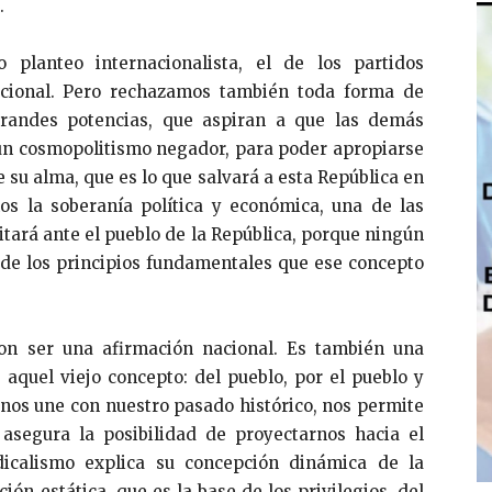
.
planteo internacionalista, el de los partidos
acional. Pero rechazamos también toda forma de
grandes potencias, que aspiran a que las demás
 un cosmopolitismo negador, para poder apropiarse
e su alma, que es lo que salvará a esta República en
os la soberanía política y económica, una de las
tará ante el pueblo de la República, porque ningún
 de los principios fundamentales que ese concepto
on ser una afirmación nacional. Es también una
aquel viejo concepto: del pueblo, por el pueblo y
 nos une con nuestro pasado histórico, nos permite
asegura la posibilidad de proyectarnos hacia el
dicalismo explica su concepción dinámica de la
ción estática, que es la base de los privilegios, del