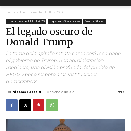
Inicio
Elecciones de EEUU 2020
Elecciones de EEUU 2020
Especial 50 ediciones
Visión Global
El legado oscuro de
Donald Trump
La toma del Capitolio retrata cómo será recordado
el gobierno de Trump: una administración
mediocre, una división profunda del pueblo de
EEUU y poco respeto a las instituciones
democráticas
Por
Nicolás Foscaldi
-
8 de enero de 2021
0