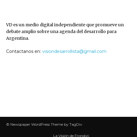
VD
VD es un medio digital independiente que promueve un
debate amplio sobre una agenda del desarrollo para
Argentina.
Contactanos en:
visiondesarrollista@gmail.com
SEGUINOS
© Newspaper WordPress Theme by TagDiv
La Visión de Frondizi