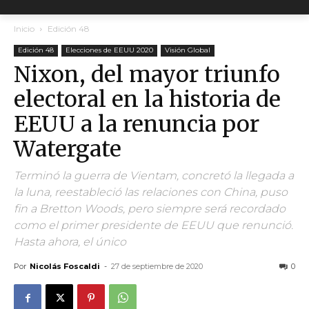
Inicio
Edición 48
Edición 48
Elecciones de EEUU 2020
Visión Global
Nixon, del mayor triunfo
electoral en la historia de
EEUU a la renuncia por
Watergate
Terminó la guerra de Vientam, concretó la llegada a
la luna, reestableció las relaciones con China, puso
fin a Bretton Woods, pero siempre será recordado
como el primer presidente de EEUU que renunció.
Hasta ahora, el único
Por
Nicolás Foscaldi
-
27 de septiembre de 2020
0