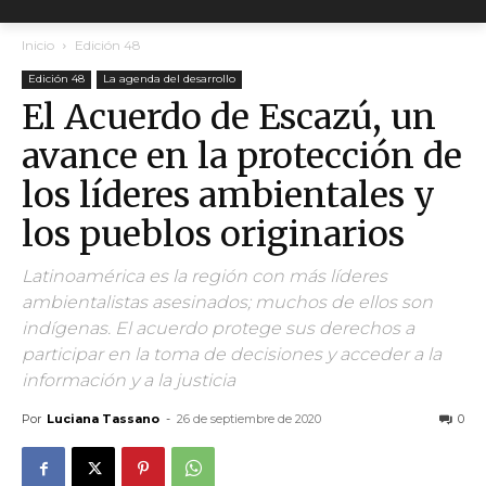
Inicio
Edición 48
Edición 48
La agenda del desarrollo
El Acuerdo de Escazú, un
avance en la protección de
los líderes ambientales y
los pueblos originarios
Latinoamérica es la región con más líderes
ambientalistas asesinados; muchos de ellos son
indígenas. El acuerdo protege sus derechos a
participar en la toma de decisiones y acceder a la
información y a la justicia
Por
Luciana Tassano
-
26 de septiembre de 2020
0