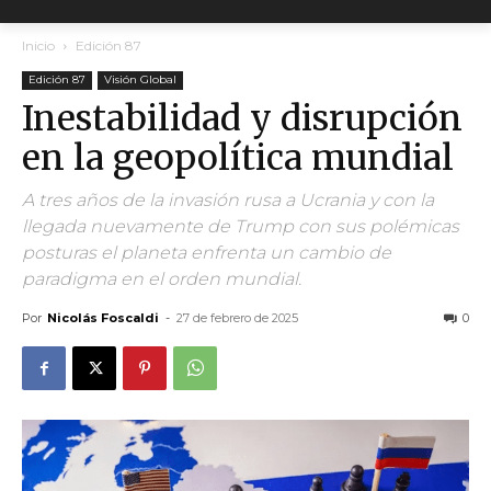
Inicio
Edición 87
Edición 87
Visión Global
Inestabilidad y disrupción
en la geopolítica mundial
A tres años de la invasión rusa a Ucrania y con la
llegada nuevamente de Trump con sus polémicas
posturas el planeta enfrenta un cambio de
paradigma en el orden mundial.
Por
Nicolás Foscaldi
-
27 de febrero de 2025
0