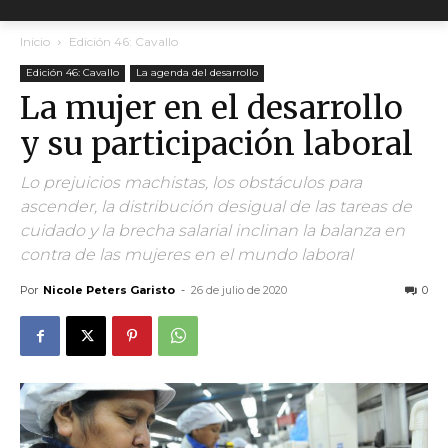
Inicio
Edición 46: Cavallo
Edición 46: Cavallo
La agenda del desarrollo
La mujer en el desarrollo
y su participación laboral
Lo prejuicios machistas, los obstáculos para
ascender, la distribución desigual de las tareas de
cuidado y la brecha salarial inclinan la balanza en
contra de las mujeres en el mundo laboral
Por
Nicole Peters Garisto
-
26 de julio de 2020
0