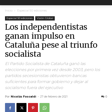
Inicio
Especial 50 ediciones
Especial 50 ediciones
Visión Global
Los independentistas
ganan impulso en
Cataluña pese al triunfo
socialista
El Partido Socialista de Cataluña ganó las
elecciones por primera vez desde 2003, pero los
partidos secesionistas obtuvieron bancas
suficientes para formar gobierno y dejar al
socialismo fuera del ejecutivo
Por
Nicolás Foscaldi
-
27 de febrero de 2021
0