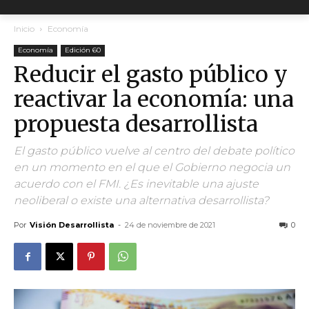
Inicio
Economía
Economía
Edición 60
Reducir el gasto público y
reactivar la economía: una
propuesta desarrollista
El gasto público vuelve al centro del debate político
en un momento en el que el Gobierno negocia un
acuerdo con el FMI. ¿Es inevitable una ajuste
neoliberal o existe una alternativa desarrollista?
Por
Visión Desarrollista
-
24 de noviembre de 2021
0