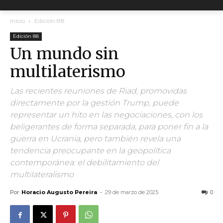
Inicio
Edición 88
Edición 88
Un mundo sin
multilaterismo
Las recientes reuniones de Riad, promovidas
directamente por la gestión Trump, puede
representar un hito en las negociaciones, con los
beligerantes de forma separada, para poner fin a la
guerra en Ucrania, pero también revela una
tendencia preocupante en la geopolítica
contemporánea: el debilitamiento del
multilateralismo
Por
Horacio Augusto Pereira
-
29 de marzo de 2025
0