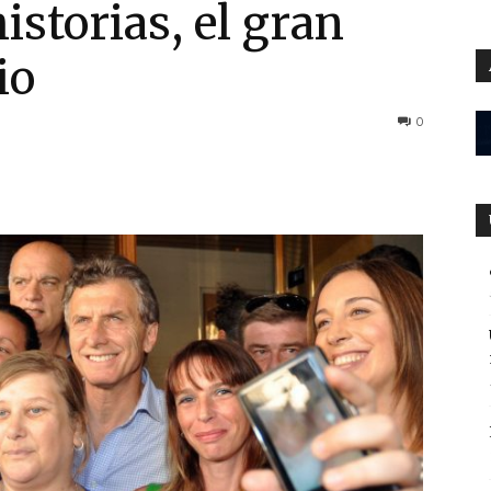
istorias, el gran
io
0