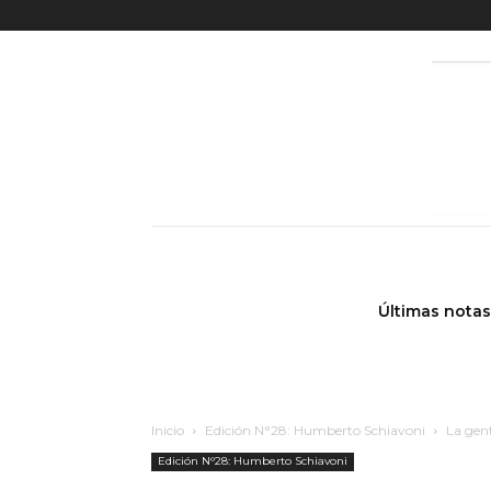
Últimas notas
Inicio
Edición N°28: Humberto Schiavoni
La gent
Edición N°28: Humberto Schiavoni