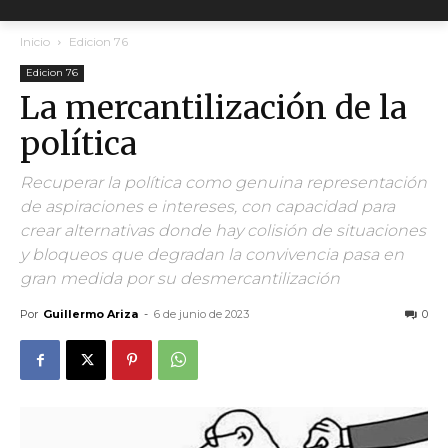
Inicio
Edicion 76
Edicion 76
La mercantilización de la
política
Recuperar la política como genuina representación
de aspiraciones e intereses, con capacidad para
crear alternativas donde hay colisión de situaciones
y bloqueos que degradan la convivencia pasa en
gran medida por su desmercantilización
Por
Guillermo Ariza
-
6 de junio de 2023
0