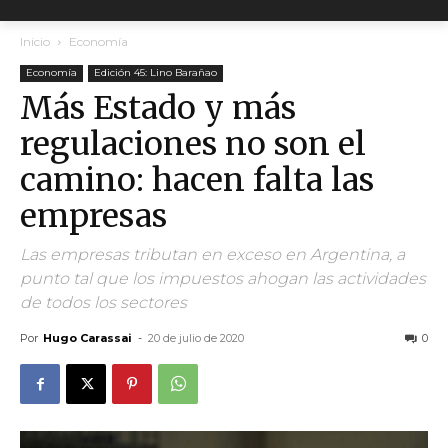
Inicio
Economía
Economía
Edición 45: Lino Barañao
Más Estado y más
regulaciones no son el
camino: hacen falta las
empresas
Las empresas tributan en exceso en Argentina, a
punto tal que los impuestos ahogan las actividades
de todos los sectores
Por
Hugo Carassai
-
20 de julio de 2020
0