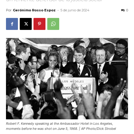
Por
Gerónimo Rosso Espoz
-
5 de junio de 2024
0
Robert F. Kennedy speaking at the Ambassador Hotel in Los Angeles,
moments before he was shot on June 5, 1968. | AP Photo/Dick Strobel