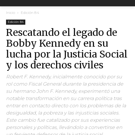
Inicio
Edición 84
Edición 84
Rescatando el legado de
Bobby Kennedy en su
lucha por la Justicia Social
y los derechos civiles
Robert F. Kennedy, inicialmente conocido por su
rol como Fiscal General durante la presidencia de
su hermano John F. Kennedy, experimentó una
notable transformación en su carrera política tras
entrar en contacto directo con los problemas de la
desigualdad, la pobreza y las injusticias sociales.
Este cambio fue catalizado por sus experiencias
personales y políticas, llevándolo a convertirse en
un ferviente defensor de la justicia social