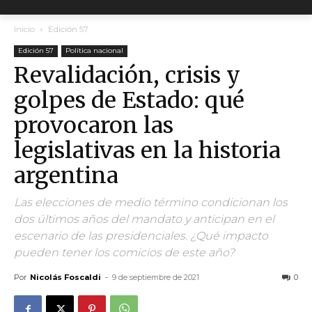
Inicio
Edición 57
Edición 57
Política nacional
Revalidación, crisis y
golpes de Estado: qué
provocaron las
legislativas en la historia
argentina
Las elecciones de medio término condicionan los
dos últimos años del mandato y anticipan en el
escenario de las presidenciales. ¿Qué impacto
pueden tener los comicios de este año?
Por
Nicolás Foscaldi
-
9 de septiembre de 2021
0