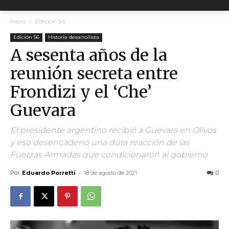
Inicio
Edición 56
Edición 56
Historia desarrollista
A sesenta años de la
reunión secreta entre
Frondizi y el ‘Che’
Guevara
El presidente argentino recibió a Guevara en Olivos
y eso desencadenó una dura reacción de las
Fuerzas Armadas que condicionaron al gobierno
Por
Eduardo Porretti
-
18 de agosto de 2021
0