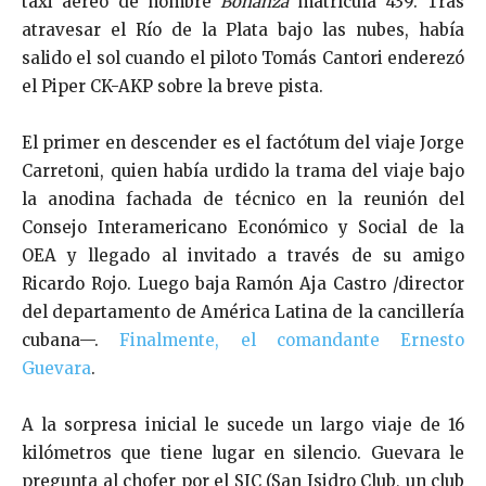
taxi aéreo de nombre
Bonanza
matrícula 439. Tras
atravesar el Río de la Plata bajo las nubes, había
salido el sol cuando el piloto Tomás Cantori enderezó
el Piper CK-AKP sobre la breve pista.
El primer en descender es el factótum del viaje Jorge
Carretoni, quien había urdido la trama del viaje bajo
la anodina fachada de técnico en la reunión del
Consejo Interamericano Económico y Social de la
OEA y llegado al invitado a través de su amigo
Ricardo Rojo. Luego baja Ramón Aja Castro /director
del departamento de América Latina de la cancillería
cubana—.
Finalmente, el comandante Ernesto
Guevara
.
A la sorpresa inicial le sucede un largo viaje de 16
kilómetros que tiene lugar en silencio. Guevara le
pregunta al chofer por el SIC (San Isidro Club, un club